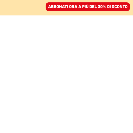
ACCEDI
SFOGLIA IL GIORNALE
/
ABBONATI
FATTI
Muore a 19 anni nel Cpr
di Potenza, esplode la
protesta dei detenuti.
Gli attivisti: «Ci
spieghino cosa è
successo»