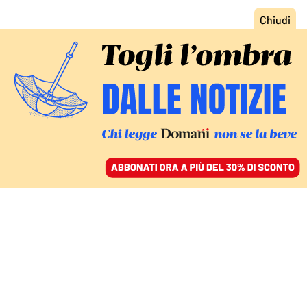
ACCEDI
SFOGLIA IL GIORNALE
/
ABBONATI
IL TORTURATORE SCARCERATO DALL’ITALIA