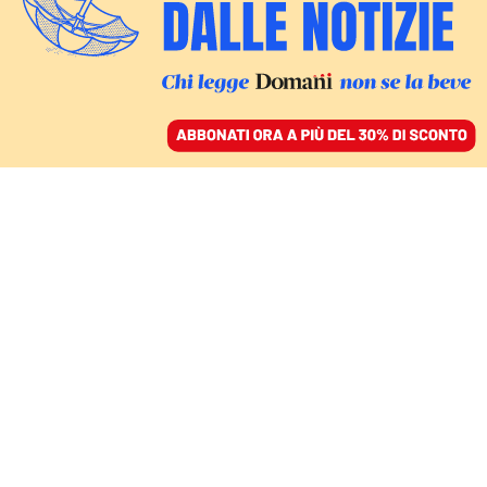
ACCEDI
SFOGLIA IL GIORNALE
/
ABBONATI
finzioni
CULTURA
Grande ragazza, piccola città: