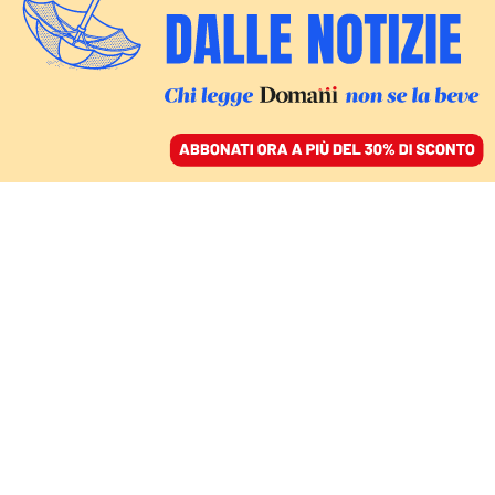
ACCEDI
SFOGLIA IL GIORNALE
/
ABBONATI
AREALE
La plastica è l’anello di
congiunzione tra la crisi
climatica e la crisi