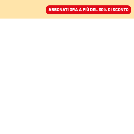
ACCEDI
SFOGLIA IL GIORNALE
/
ABBONATI
I podcast di Domani