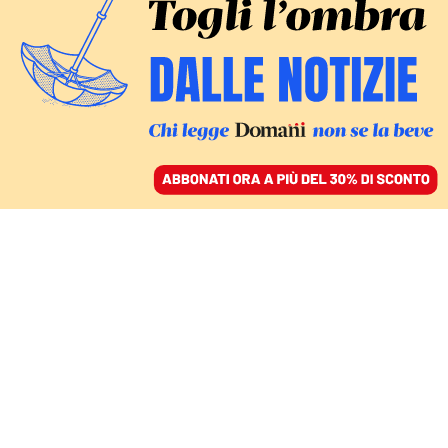
ACCEDI
SFOGLIA IL GIORNALE
/
ABBONATI
AMBIENTE
Cop30, la sfida di Lula:
una nuova roadmap