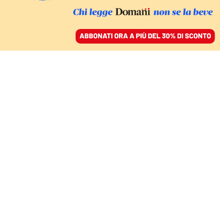
ACCEDI
SFOGLIA IL GIORNALE
/
ABBONATI
LA SOSTENIBILITÀ RESTA SENZA MERCATO
Il green da sogno a
incubo, i nostri laureati
fregati dal ciclone
Trump