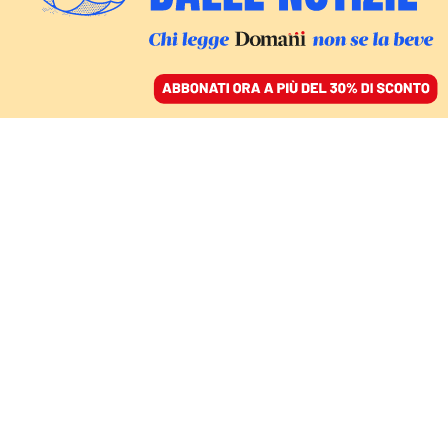
ACCEDI
SFOGLIA IL GIORNALE
/
ABBONATI
IL CENTENARIO
Laura Conti maestra
della cultura
ambientalista
FULVIA BANDOLI