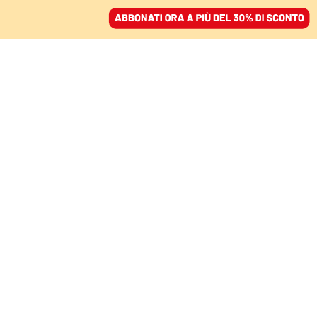
ACCEDI
SFOGLIA IL GIORNALE
/
ABBONATI
IL BILANCIO DEL CLIMATE SUMMIT ALL’ONU
Il multilateralismo
climatico resiste: per
Trump distruggerlo non
sarà così semplice
FERDINANDO COTUGNO
25 settembre 2025 • 19:21