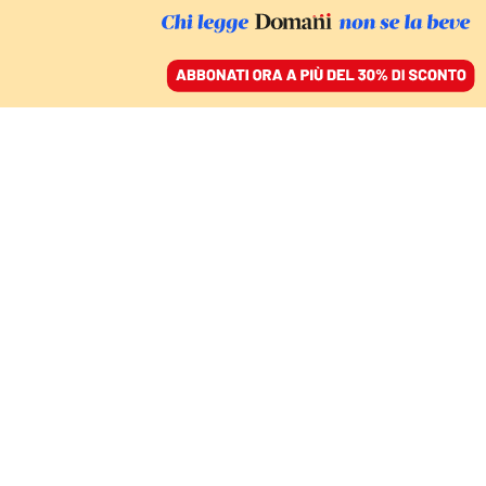
ACCEDI
SFOGLIA IL GIORNALE
/
ABBONATI
AMBIENTE
L’uragano Melissa è il
messaggio della crisi
climatica al pianeta e
alla Cop30