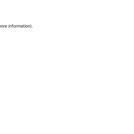
more information)
.