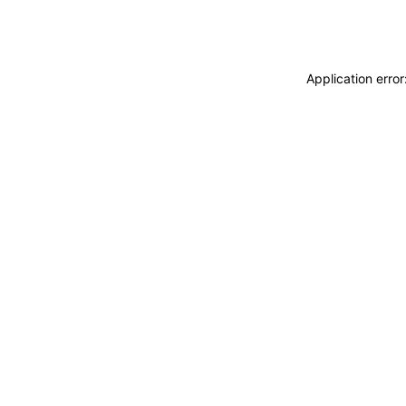
Application erro