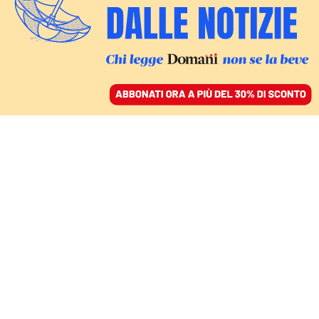
ACCEDI
SFOGLIA IL GIORNALE
/
ABBONATI
DOMANI
Avvocati
e commercialisti,
medici e ingegneri, tutti