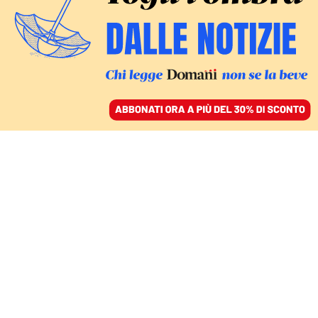
ACCEDI
SFOGLIA IL GIORNALE
/
ABBONATI
ECONOMIA
Il passo falso
dell’Assegno