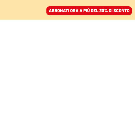
ACCEDI
SFOGLIA IL GIORNALE
/
ABBONATI
CANNOCCHIALE – LA SOCIETÀ SPIEGATA ATTRAVERSO I
DATI
Il sublime tecnologico.
La percezione dell’Ia
spacca in due il mondo
ENZO RISSO