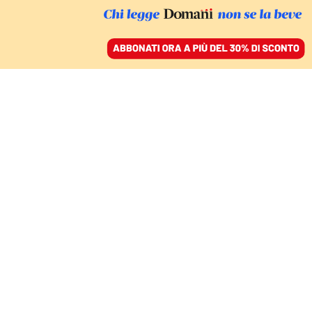
ACCEDI
SFOGLIA IL GIORNALE
/
ABBONATI
GIORNATA MONDIALE DELLE VITTIME DELLA STRADA
Incidenti stradali:
l’Italia ancora lontana
dagli standard europei.
C’entrano anche i
guardrail