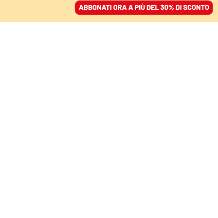
ACCEDI
SFOGLIA IL GIORNALE
/
ABBONATI
ECONOMIA
Effetto Trump, Borse giù
e crescita azzerata: il
virus dei dazi disintegra
l’economia
VITTORIO MALAGUTTI
03 aprile 2025 • 20:36
Aggiornato, 04 aprile 2025 • 00:15