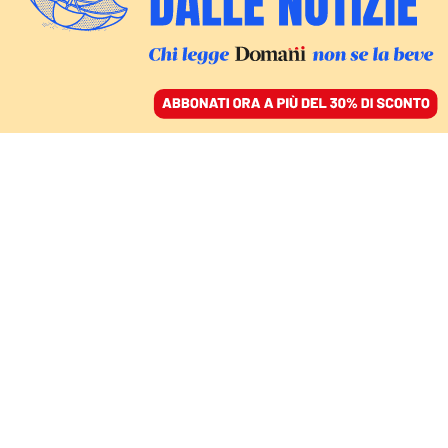
ACCEDI
SFOGLIA IL GIORNALE
/
ABBONATI
L’INVESTIMENTO EUROPEO DA 800 MILIARDI PER LE ARMI
CHE FA BENE A WASHINGTON
Le falle del riarmo
europeo: si parte col
piede sbagliato