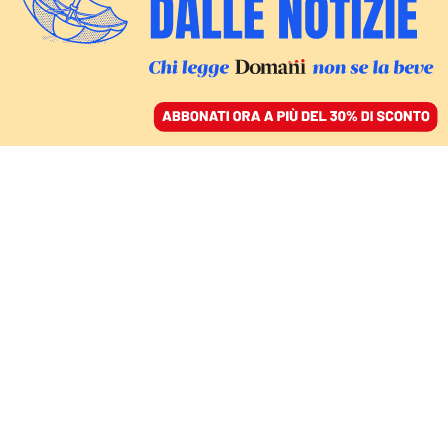
ACCEDI
SFOGLIA IL GIORNALE
/
ABBONATI
ECONOMIA
Le imprese giovani
crollano ma il governo è
indifferente