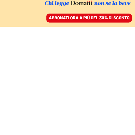
ACCEDI
SFOGLIA IL GIORNALE
/
ABBONATI
LA STRATEGIA DI TRUMP
L’industria italiana
rischia grosso con i dazi
di Trump
MASSIMO TADDEI
13 febbraio 2025 • 18:33
Aggiornato, 13 febbraio 2025 • 20:52