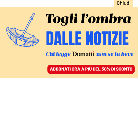
ACCEDI
SFOGLIA IL GIORNALE
/
ABBONATI
MILANO
Il brutto della Fashion