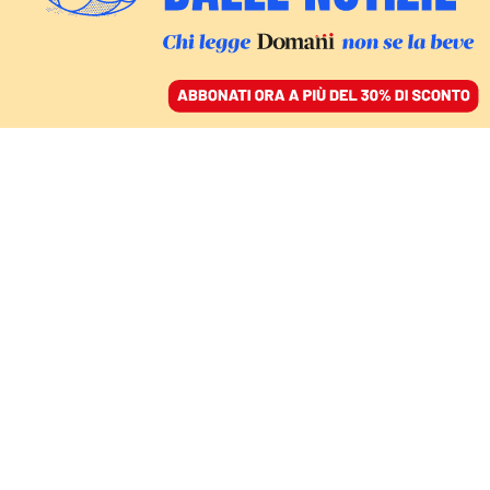
ACCEDI
SFOGLIA IL GIORNALE
/
ABBONATI
SE NE PARLA POCO, MALE E IN MALAFEDE
Più incidenti e meno
ispezioni: chi sono i veri
mandanti dei morti sul
lavoro