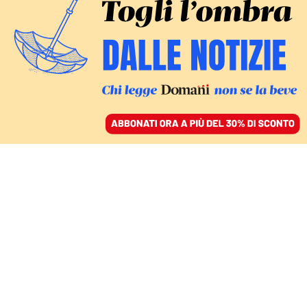
ACCEDI
SFOGLIA IL GIORNALE
/
ABBONATI
MEGLIO RISPARMIARE
Per gli italiani è finita
l’era del consumismo.