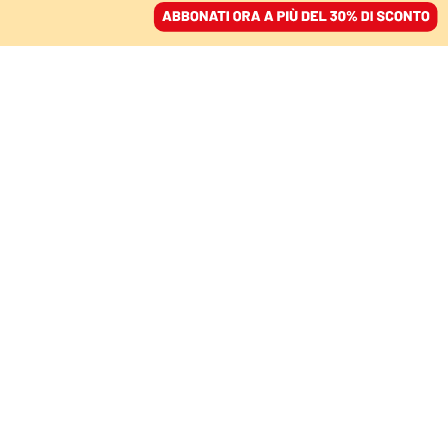
ACCEDI
SFOGLIA IL GIORNALE
/
ABBONATI
ECONOMIA
Tim e la rete unica
pubblica. Alla fine
pagheranno gli italiani
ALESSANDRO PENATI
economista
09 maggio 2023 • 18:52