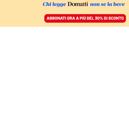
ACCEDI
SFOGLIA IL GIORNALE
/
ABBONATI
FESTIVAL TRAME
Rap, sogni e segreti dei
ragazzi di un carcere
minorile
FRANCESCO "KENTO" CARLO
07 settembre 2021 • 06:30