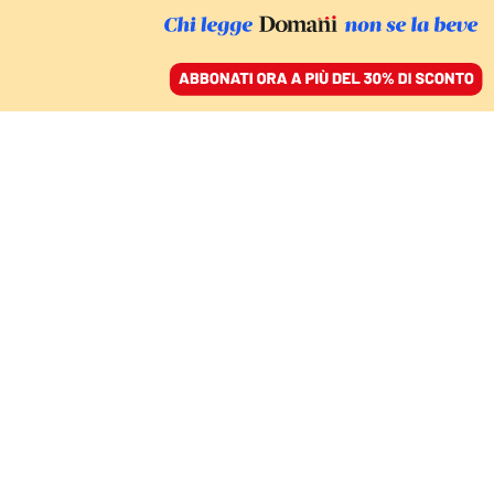
ACCEDI
SFOGLIA IL GIORNALE
/
ABBONATI
IL CASO
Il boss albanese resta in
patria: bloccata
l’estradizione
NELLO TROCCHIA
27 marzo 2021 • 18:25