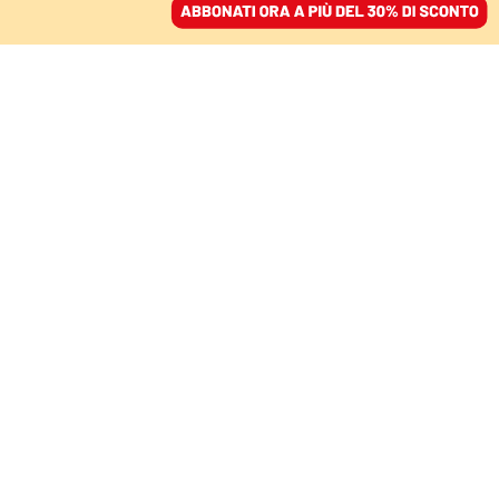
ACCEDI
SFOGLIA IL GIORNALE
/
ABBONATI
A BOLOGNA
“Bottega Finzioni”, il
riscatto dei ragazzi
attraverso la scrittura
SIMONE ALLIVA
07 ottobre 2025 • 20:11
Segui Domani su Google