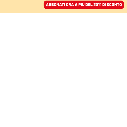
ACCEDI
SFOGLIA IL GIORNALE
/
ABBONATI
LA CULTURA SPORTIVA DIETRO L’EXPLOIT IN CHAMPIONS
Vincono perché si
divertono: il nuovo
verbo totale dell’Olanda
VALERIO PICCIONI
20 febbraio 2025 • 19:56
Segui Domani su Google