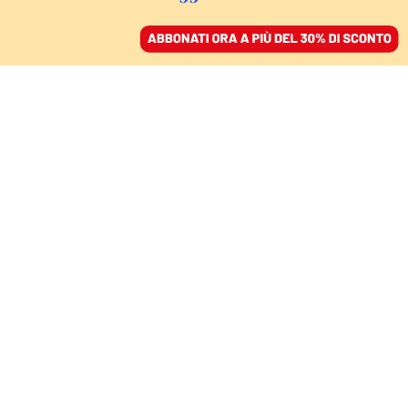
ACCEDI
SFOGLIA IL GIORNALE
/
ABBONATI
LA RETATA DEI CARABINIERI
Le mani dei camorristi
sulle regionali in
Campania: il nuovo boss
è un ingegnere
NELLO TROCCHIA