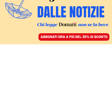
ACCEDI
SFOGLIA IL GIORNALE
/
ABBONATI
IL CASO IN PARLAMENTO
I cani dei vigili del
fuoco non sono dello
stato ma in comodato