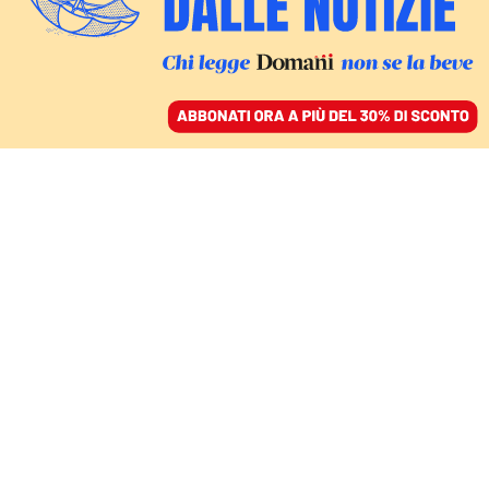
ACCEDI
SFOGLIA IL GIORNALE
/
ABBONATI
CORSI E RICORSI DELLA CITTÀ DELLA MADONNINA
La coca, le mazzette e
gli spioni: gli abissi della
Milano perduta