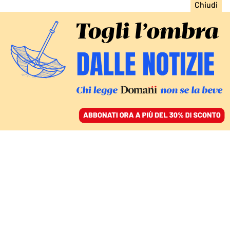
ACCEDI
SFOGLIA IL GIORNALE
/
ABBONATI
LE SFIDE DI DOMANI
Pivetti e Solarino, il