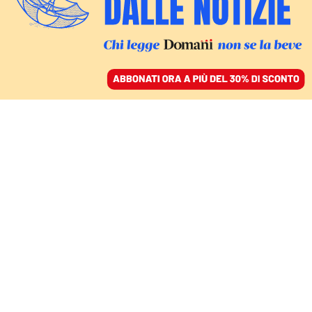
ACCEDI
SFOGLIA IL GIORNALE
/
ABBONATI
L’INCHIESTA INTERNAZIONALE
La magia della finanza
verde: un inganno da 87
miliardi investiti in
aziende che inquinano