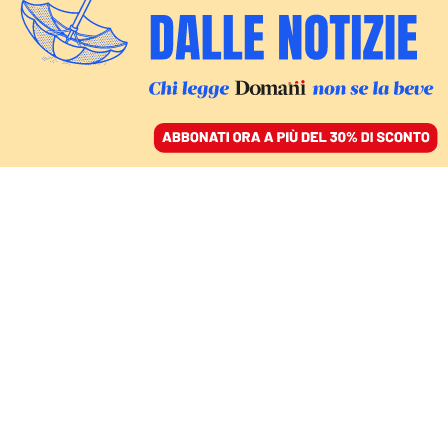
ACCEDI
SFOGLIA IL GIORNALE
/
ABBONATI
L’INIZIATIVA
Flash mob degli
ospedali italiani per
Gaza, perché servono le