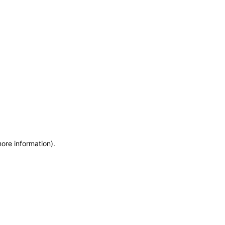
more information)
.