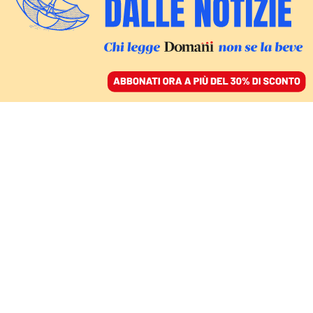
ACCEDI
SFOGLIA IL GIORNALE
/
ABBONATI
FATTI
I donatori di sangue
diminuiscono: come
coinvolgere i giovani