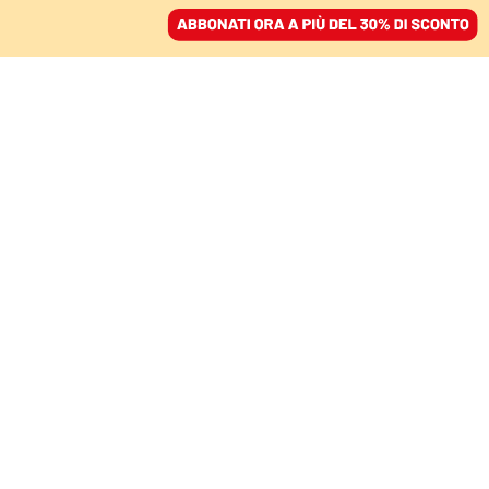
ACCEDI
SFOGLIA IL GIORNALE
/
ABBONATI
LE RAGIONI PER INVESTIRE NELL’ISTRUZIONE UNIVERSALE
Il mondo è diventato
incomprensibile: è l’ora
che gli adulti tornino a
scuola
GINO RONCAGLIA
21 aprile 2025 • 17:00