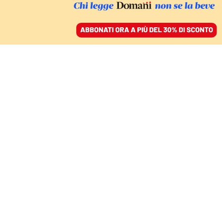
ACCEDI
SFOGLIA IL GIORNALE
/
ABBONATI
FATTI
Continua la tortura in
carcere. Nuove indagini
sulle rivolte
LUIGI MASTRODONATO
31 gennaio 2021 • 19:12
Aggiornato, 31 gennaio 2021 • 19:12