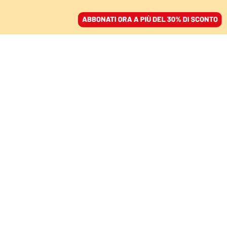
ACCEDI
SFOGLIA IL GIORNALE
/
ABBONATI
SCARPE, STRATEGIE ANTI-VENTO, RICERCA SCIENTIFICA
Il muro delle due ore
nella maratona: così la
tecnologia lo farà cadere
VALERIO PICCIONI
31 marzo 2025 • 20:02