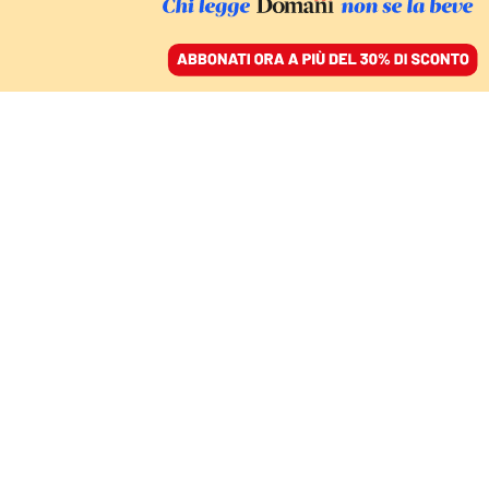
ACCEDI
SFOGLIA IL GIORNALE
/
ABBONATI
LE TRAGEDIE DIMENTICATE
Massimo ribasso
significa morti sul
lavoro e opere scadenti
NELLO TROCCHIA
26 maggio 2021 • 19:06
Aggiornato, 26 maggio 2021 • 19:59