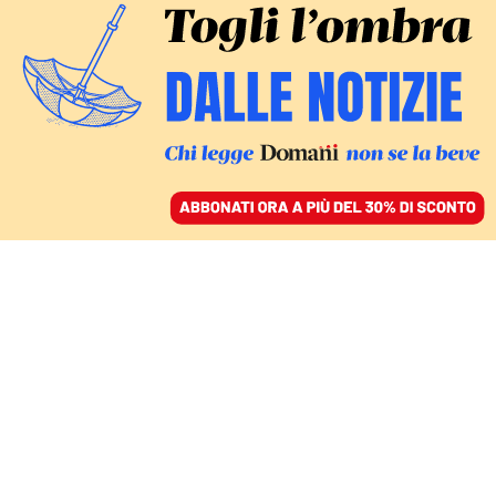
ACCEDI
SFOGLIA IL GIORNALE
/
ABBONATI
IL CASO ALMASRI
Meloni “salvata” da Lo
Voi. Nordio attacca i