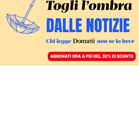
ACCEDI
SFOGLIA IL GIORNALE
/
ABBONATI
FINZIONI
Il Meridiano di Philip K.
Dick è il libro dell’anno