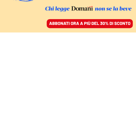
ACCEDI
SFOGLIA IL GIORNALE
/
ABBONATI
LA STORIA
A Torvaianica nella
parrocchia di don
Andrea, dove le ragazze
trans trovano un rifugio