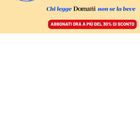
ACCEDI
SFOGLIA IL GIORNALE
/
ABBONATI
INTERVISTA
Peppe Dell’Acqua: «Il
malato di mente non è
un individuo pericoloso,
ma un cittadino che va