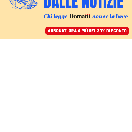
ACCEDI
SFOGLIA IL GIORNALE
/
ABBONATI
FATTI
Perché anche i russi
sono rimasti delusi dal
primo mandato di
Donald Trump