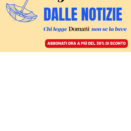
ACCEDI
SFOGLIA IL GIORNALE
/
ABBONATI
FATTI
Udine e le polemiche su
Italia-Israele: «No al
patrocinio: rispettiamo i