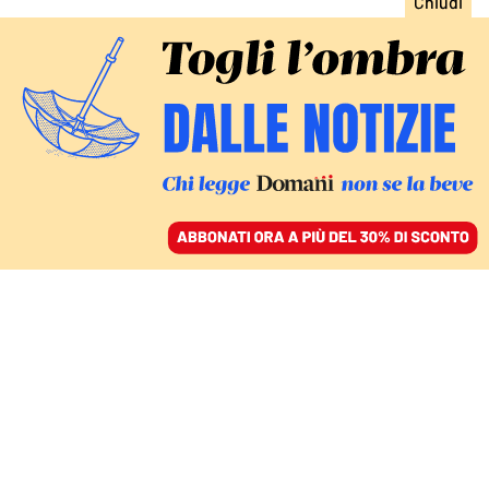
ACCEDI
SFOGLIA IL GIORNALE
/
ABBONATI
I RAGAZZI DI BUDA A VARESE
Villa Orbán, una società