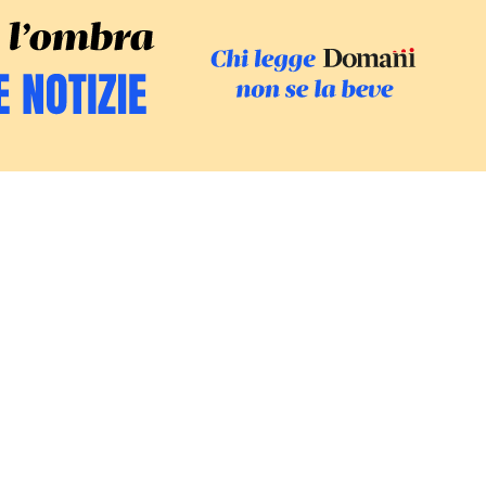
SFOGLIA IL GI
SOSTIENI LE INCHIESTE
/
PODC
Europa
Mondo
Fatti
Ambiente
Economia
Giustizia