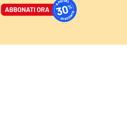
ORNALE
/
ACCEDI
ABBONATI
AST
/
NEWSLETTER
Cultura
Sport
Video
Speciali