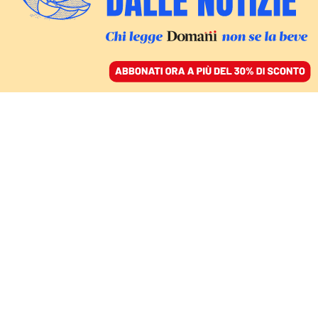
ACCEDI
SFOGLIA IL GIORNALE
/
ABBONATI
GIUSTIZIA
Bongiorno fa il ministro
ombra della Giustizia
GIULIA MERLO
20 dicembre 2022 • 20:07