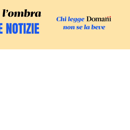
SFOGLIA IL GI
SOSTIENI LE INCHIESTE
/
PODC
Europa
Mondo
Fatti
Ambiente
Economia
Giustizia