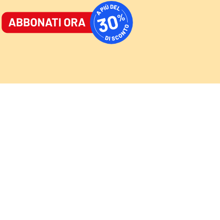
ORNALE
/
ACCEDI
ABBONATI
AST
/
NEWSLETTER
Cultura
Sport
Video
Speciali