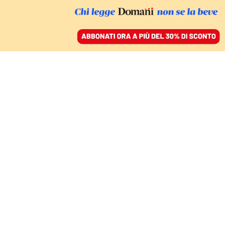
ACCEDI
SFOGLIA IL GIORNALE
/
ABBONATI
GIUSTIZIA
Con le misure anti-covid,
il governo italiano ha
violato le norme Cedu
LIMONOV